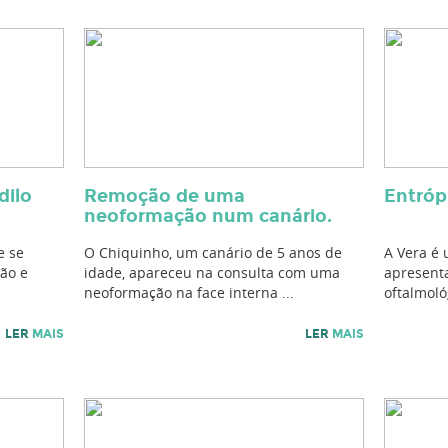
dilo
Remoção de uma
Entróp
neoformação num canário.
e se
O Chiquinho, um canário de 5 anos de
A Vera é 
ão e
idade, apareceu na consulta com uma
apresenta
neoformação na face interna ...
oftalmoló
LER
MAIS
LER
MAIS