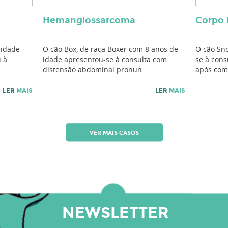
Hemangiossarcoma
Corpo 
 idade
O cão Box, de raça Boxer com 8 anos de
O cão Sno
 à
idade apresentou-se à consulta com
se à con
..
distensão abdominal pronun...
após come
LER
MAIS
LER
MAIS
VER MAIS CASOS
NEWSLETTER