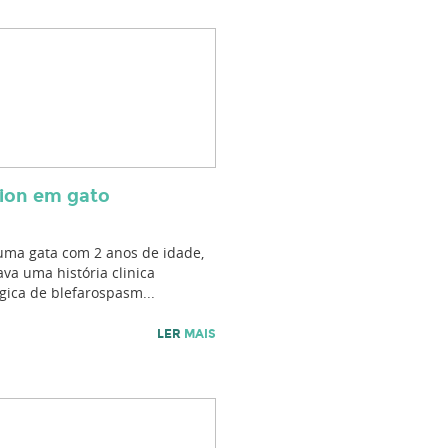
ion em gato
uma gata com 2 anos de idade,
va uma história clinica
gica de blefarospasm...
LER
MAIS