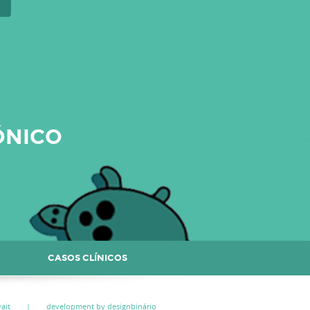
ÓNICO
CASOS CLÍNICOS
ait
|
development by designbinário