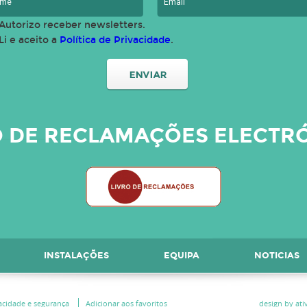
Autorizo receber newsletters.
Li e aceito a
Política de Privacidade
.
O DE RECLAMAÇÕES ELECTR
INSTALAÇÕES
EQUIPA
NOTICIAS
vacidade e segurança
Adicionar aos favoritos
design by ativ