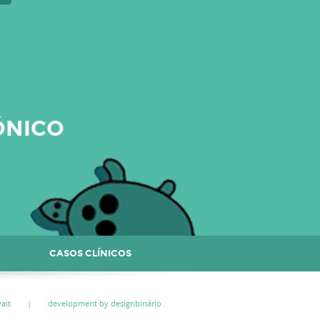
ÓNICO
CASOS CLÍNICOS
ait
|
development by designbinário