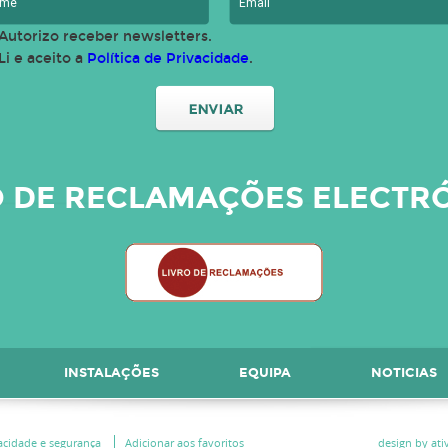
Autorizo receber newsletters.
Li e aceito a
Política de Privacidade
.
O DE RECLAMAÇÕES ELECTR
INSTALAÇÕES
EQUIPA
NOTICIAS
vacidade e segurança
Adicionar aos favoritos
design by ativ