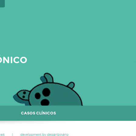
ÓNICO
CASOS CLÍNICOS
ait
|
development by designbinário