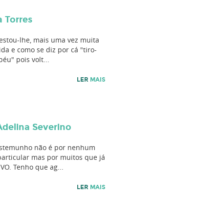
a Torres
 estou-lhe, mais uma vez muita
da e como se diz por cá "tiro-
éu" pois volt...
LER
MAIS
Adelina Severino
stemunho não é por nenhum
articular mas por muitos que já
HVO. Tenho que ag...
LER
MAIS