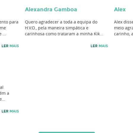
Alexandra Gamboa
Alex
ento para
Quero agradecer a toda a equipa do
Alex diss
 me
H.V.O., pela maneira simpática e
meio agr
...
carinhosa como trataram a minha Kik...
carinho, a
LER
MAIS
LER
MAIS
al
bém a
...
LER
MAIS