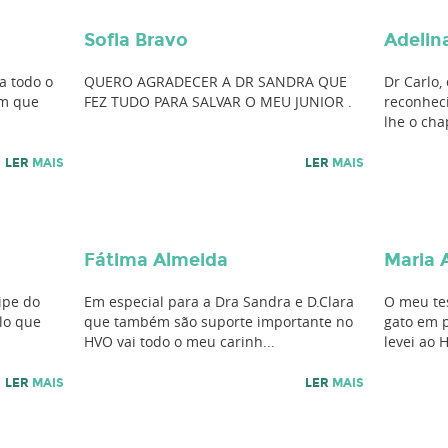
Sofia Bravo
Adelin
a todo o
QUERO AGRADECER A DR SANDRA QUE
Dr Carlo,
om que
FEZ TUDO PARA SALVAR O MEU JUNIOR .
reconheci
lhe o chap
LER
MAIS
LER
MAIS
Fátima Almeida
Maria 
ipe do
Em especial para a Dra Sandra e D.Clara
O meu te
lo que
que também são suporte importante no
gato em p
HVO vai todo o meu carinh...
levei ao 
LER
MAIS
LER
MAIS