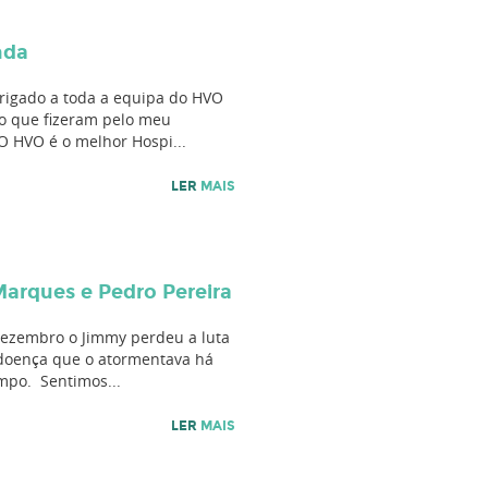
nda
rigado a toda a equipa do HVO
 o que fizeram pelo meu
O HVO é o melhor Hospi...
LER
MAIS
 Marques e Pedro Pereira
Dezembro o Jimmy perdeu a luta
 doença que o atormentava há
mpo. Sentimos...
LER
MAIS