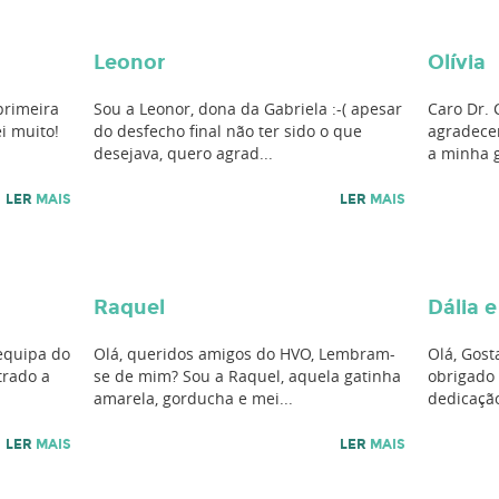
Leonor
Olívia
primeira
Sou a Leonor, dona da Gabriela :-( apesar
Caro Dr. 
ei muito!
do desfecho final não ter sido o que
agradece
desejava, quero agrad...
a minha g
LER
MAIS
LER
MAIS
Raquel
Dália e
 equipa do
Olá, queridos amigos do HVO, Lembram-
Olá, Gos
trado a
se de mim? Sou a Raquel, aquela gatinha
obrigado 
amarela, gorducha e mei...
dedicação
LER
MAIS
LER
MAIS