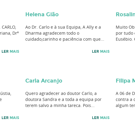
Helena Gião
Rosali
. CARLO,
Ao Dr. Carlo e à sua Equipa, A Ally e a
Muito Ob
riana, Drª
Dharma agradecem todo o
por tudo
cuidado,carinho e paciência com que...
Eusébio. 
LER
MAIS
LER
MAIS
Carla Arcanjo
Filipa
ústia,
Quero agradecer ao doutor Carlo, a
A 06 de 
e
doutora Sandra e a toda a equipa por
contra a
terem salvo a minha tareca. Pois...
algum te
LER
MAIS
LER
MAIS